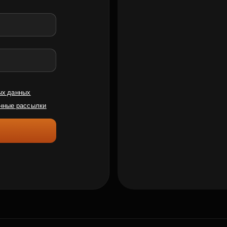
ых данных
нные рассылки