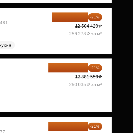
9 878 492 ₽
-21%
1481
12 504 420 ₽
259 278 ₽ за м²
кухня
10 176 425 ₽
-21%
2
12 881 550 ₽
250 035 ₽ за м²
10 727 094 ₽
-21%
477