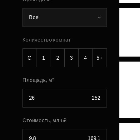
Рефинансирование
Все
Количество комнат
С
1
2
3
4
5+
Площадь, м²
Стоимость, млн ₽