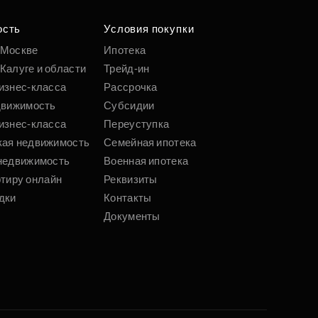
ость
Условия покупки
 Москве
Ипотека
Калуге и области
Трейд-ин
изнес-класса
Рассрочка
движимость
Субсидии
изнес-класса
Переуступка
кая недвижимость
Семейная ипотека
недвижимость
Военная ипотека
ртиру онлайн
Реквизиты
дки
Контакты
Документы