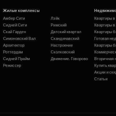
Жилые комплексы
Недвижим
Амбер Сити
Лэйк
Квартиры в
Сидней Сити
Римский
Квартиры в 
Скай Гарден
Датский квартал
Квартиры б
Симоновский Вал
Скандинавский
Готовая не
Архитектор
Настроение
Квартиры б
Роттердам
Сколковский
Коммерчес
Сидней Прайм
Движение. Говорово
Вторичная 
Режиссер
Купить ква
Акции и ски
Статьи