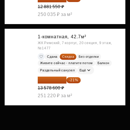
12 881 550 ₽
250 035 ₽ за м²
1-комнатная,
42.7м²
ЖК Римский, 7 корпус, 20 секция, 9 этаж,
№1477
Сдана
Скидка
Без отделки
Живите сейчас - платите потом
Балкон
Раздельный санузел
Ещё
10 727 094 ₽
-21%
13 578 600 ₽
251 220 ₽ за м²