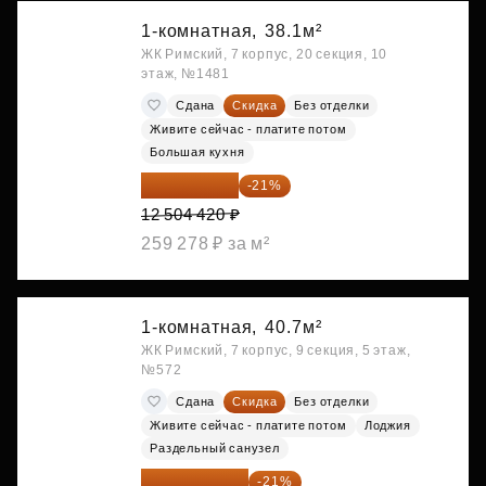
1-комнатная,
38.1м²
ЖК Римский, 7 корпус, 20 секция, 10
этаж, №1481
Сдана
Скидка
Без отделки
Живите сейчас - платите потом
Большая кухня
9 878 492 ₽
-21%
12 504 420 ₽
259 278 ₽ за м²
1-комнатная,
40.7м²
ЖК Римский, 7 корпус, 9 секция, 5 этаж,
№572
Сдана
Скидка
Без отделки
Живите сейчас - платите потом
Лоджия
Раздельный санузел
10 176 425 ₽
-21%