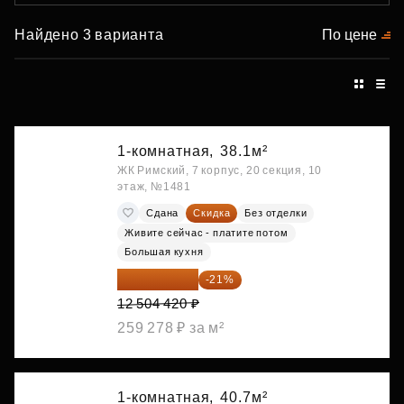
Найдено 3 варианта
По цене
1-комнатная,
38.1м²
ЖК Римский, 7 корпус, 20 секция, 10
этаж, №1481
Сдана
Скидка
Без отделки
Живите сейчас - платите потом
Большая кухня
9 878 492 ₽
-21%
12 504 420 ₽
259 278 ₽ за м²
1-комнатная,
40.7м²