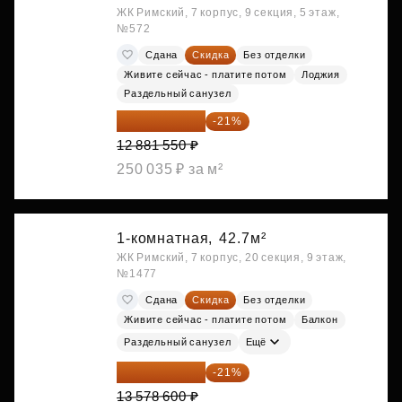
ЖК Римский, 7 корпус, 9 секция, 5 этаж,
№572
Сдана
Скидка
Без отделки
Живите сейчас - платите потом
Лоджия
Раздельный санузел
10 176 425 ₽
-21%
12 881 550 ₽
250 035 ₽ за м²
1-комнатная,
42.7м²
ЖК Римский, 7 корпус, 20 секция, 9 этаж,
№1477
Сдана
Скидка
Без отделки
Живите сейчас - платите потом
Балкон
Раздельный санузел
Ещё
10 727 094 ₽
-21%
13 578 600 ₽