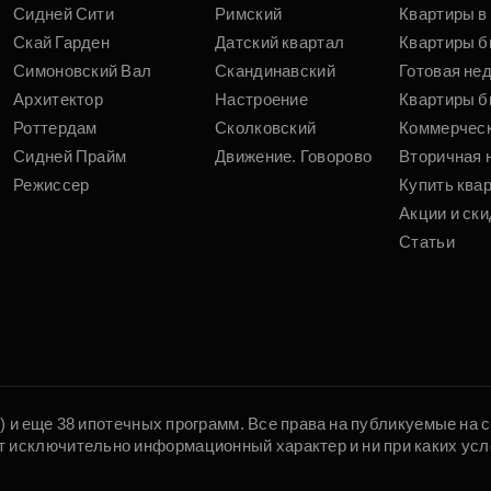
Сидней Сити
Римский
Квартиры в 
Скай Гарден
Датский квартал
Квартиры б
Симоновский Вал
Скандинавский
Готовая не
Архитектор
Настроение
Квартиры б
Роттердам
Сколковский
Коммерчес
Сидней Прайм
Движение. Говорово
Вторичная 
Режиссер
Купить ква
Акции и ски
Статьи
5) и еще 38 ипотечных программ. Все права на публикуемые на
т исключительно информационный характер и ни при каких усл