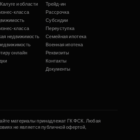
Калуге и области
Трейд-ин
изнес-класса
Рассрочка
движимость
Субсидии
изнес-класса
Переуступка
кая недвижимость
Семейная ипотека
недвижимость
Военная ипотека
ртиру онлайн
Реквизиты
дки
Контакты
Документы
 сайте материалы принадлежат ГК ФСК. Любая
овиях не является публичной офертой,