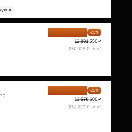
кухня
10 176 425 ₽
-21%
2
12 881 550 ₽
250 035 ₽ за м²
10 727 094 ₽
-21%
477
13 578 600 ₽
251 220 ₽ за м²