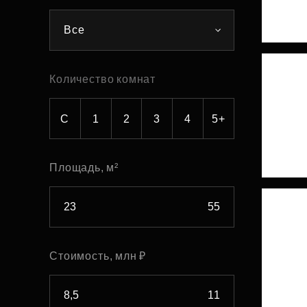
Рефинансирование
Все
Количество комнат
С
1
2
3
4
5+
Площадь, м²
Стоимость, млн ₽