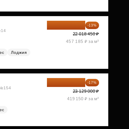
19 156 052 ₽
-13%
№14
22 018 450 ₽
457 185 ₽ за м²
ес
Лоджия
19 197 070 ₽
-17%
, №154
23 129 000 ₽
419 150 ₽ за м²
ес