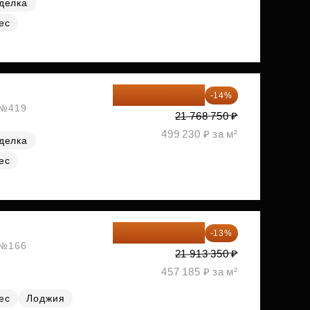
делка
ес
18 721 125 ₽
-14%
, №419
21 768 750 ₽
499 230 ₽ за м²
делка
ес
19 064 615 ₽
-13%
, №166
21 913 350 ₽
457 185 ₽ за м²
ес
Лоджия