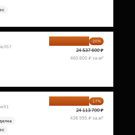
ес
19 630 080 ₽
-20%
, №357
24 537 600 ₽
460 800 ₽ за м²
20 014 371 ₽
-17%
 №91
24 113 700 ₽
436 995 ₽ за м²
делка
ес