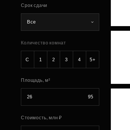
Срок сдачи
Рефинансирование
Все
Количество комнат
С
1
2
3
4
5+
Площадь, м²
Стоимость, млн ₽