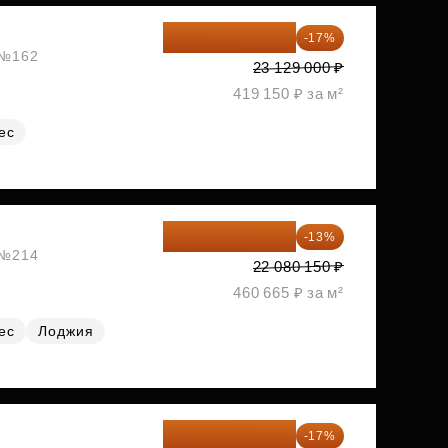
19 197 070 ₽
-17%
, №162
23 129 000 ₽
419 150 ₽ за м²
ес
19 209 731 ₽
-13%
, №214
22 080 150 ₽
460 665 ₽ за м²
ес
Лоджия
19 292 105 ₽
-17%