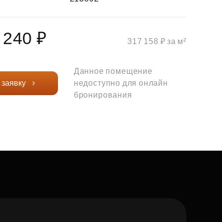
 240 ₽
317 158 ₽ за м²
Данное помещение
 заявку
недоступно для онлайн
бронирования