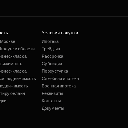
ость
Условия покупки
 Москве
Ипотека
Калуге и области
Трейд-ин
изнес-класса
Рассрочка
движимость
Субсидии
изнес-класса
Переуступка
кая недвижимость
Семейная ипотека
недвижимость
Военная ипотека
ртиру онлайн
Реквизиты
дки
Контакты
Документы