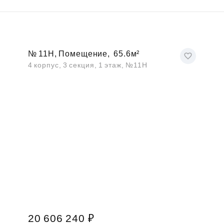
№ 11Н, Помещение,
65.6м²
4 корпус, 3 секция, 1 этаж, №11Н
20 606 240 ₽