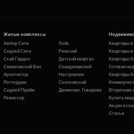
Жилые комплексы
Недвижим
Амбер Сити
Лэйк
Квартиры в
Сидней Сити
Римский
Квартиры в 
Скай Гарден
Датский квартал
Квартиры б
Симоновский Вал
Скандинавский
Готовая не
Архитектор
Настроение
Квартиры б
Роттердам
Сколковский
Коммерчес
Сидней Прайм
Движение. Говорово
Вторичная 
Режиссер
Купить ква
Акции и ски
Статьи