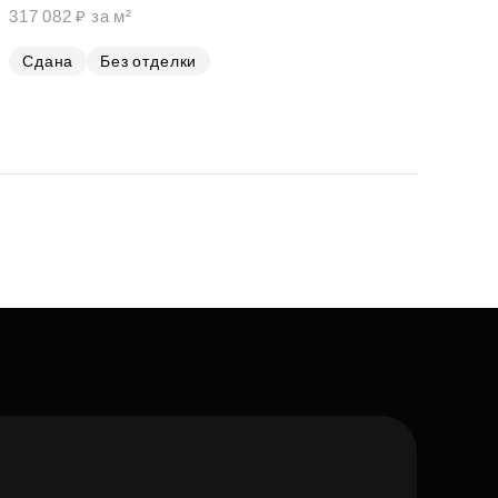
317 082 ₽ за м²
Сдана
Без отделки