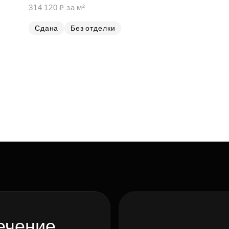
314 120 ₽ за м²
Сдана
Без отделки
ечение