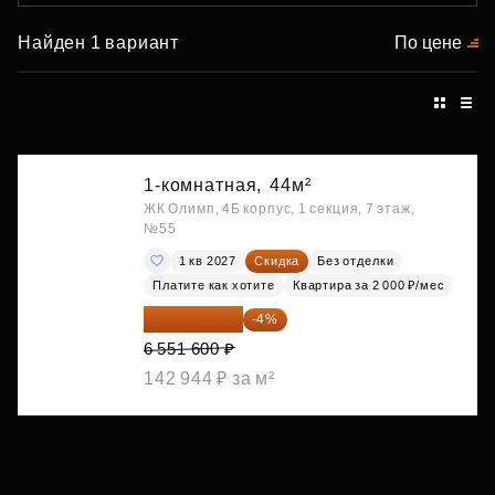
Найден 1 вариант
По цене
1-комнатная,
44м²
ЖК Олимп, 4Б корпус, 1 секция, 7 этаж,
№55
1 кв 2027
Скидка
Без отделки
Платите как хотите
Квартира за 2 000 ₽/мес
6 289 536 ₽
-4%
6 551 600 ₽
142 944 ₽ за м²