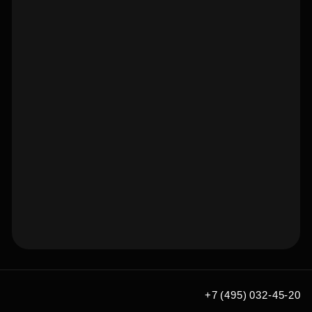
Подберите квартиру мечты
по удобным вам параметрам
+7 (495) 032-45-20