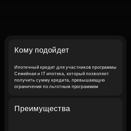
Комбо‑ипотека
Кому подойдет
Увеличение суммы кредита за счет
Ипотечный кредит для участников программы
совмещения льготной и стандартной
Семейная и IT ипотека, который позволяет
ипотеки
получить сумму кредита, превышающую
ограничения по льготным программам
Заполнить анкету
Преимущества
Получить консультацию