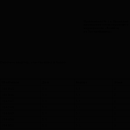
Приложение
№
1
к
Правилам
проведения стимулирующего
Кэшбэк
мероприятия «
от Застройщика
»
Перечень квартир, участвующих в Акции
ID объекта
Дом
Корпус
Этаж
164 045
5.1
5.1
2
164 046
5.1
5.1
2
164 047
5.1
5.1
2
164 048
5.1
5.1
2
164 049
5.1
5.1
2
164 050
5.1
5.1
2
164 051
5.1
5.1
3