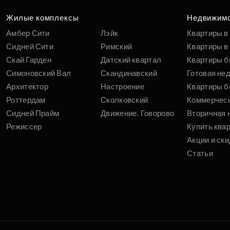
Жилые комплексы
Недвижим
Амбер Сити
Лэйк
Квартиры в
Сидней Сити
Римский
Квартиры в 
Скай Гарден
Датский квартал
Квартиры б
Симоновский Вал
Скандинавский
Готовая не
Архитектор
Настроение
Квартиры б
Роттердам
Сколковский
Коммерчес
Сидней Прайм
Движение. Говорово
Вторичная 
Режиссер
Купить ква
Акции и ски
Статьи