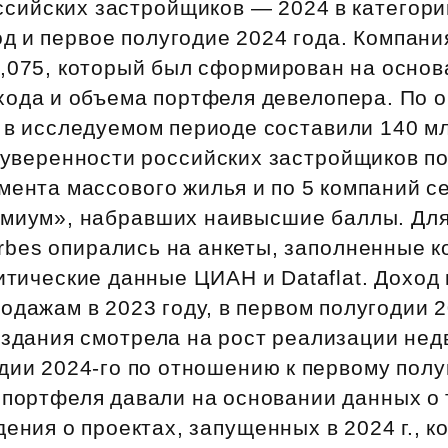
ссийских застройщиков — 2024 в категори
Субсидии
од и первое полугодие 2024 года. Компан
7,075, который был сформирован на основ
ода и объема портфеля девелопера. По о
 в исследуемом периоде составили 140 мл
 уверенности российских застройщиков п
мента массового жилья и по 5 компаний с
емиум», набравших наивысшие баллы. Для
rbes опирались на анкеты, заполненные 
итические данные ЦИАН и Dataflat. Доход
одажам в 2023 году, в первом полугодии 2
 издания смотрела на рост реализации не
дии 2024‑го по отношению к первому полу
 портфеля давали на основании данных о
дения о проектах, запущенных в 2024 г., к