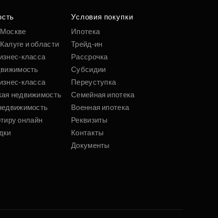
ость
Условия покупки
 Москве
Ипотека
Калуге и области
Трейд-ин
изнес-класса
Рассрочка
движимость
Субсидии
изнес-класса
Переуступка
кая недвижимость
Семейная ипотека
недвижимость
Военная ипотека
ртиру онлайн
Реквизиты
дки
Контакты
Документы