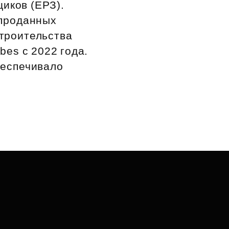
иков (ЕРЗ).
спроданных
троительства
es с 2022 года.
беспечивало