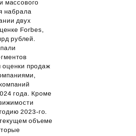
и массового
ия набрала
ании двух
ценке Forbes,
рд рублей.
опали
егментов
 оценки продаж
компаниями,
 компаний
024 года. Кроме
движимости
годию 2023‑го.
 текущем объеме
оторые