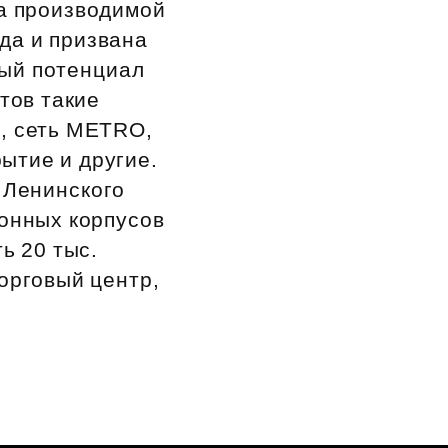
ва производимой
ода и призвана
ный потенциал
атов такие
», сеть METRO,
ытие и другие.
 Ленинского
ионных корпусов
ь 20 тыс.
орговый центр,