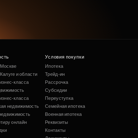
ость
Условия покупки
 Москве
Ипотека
Калуге и области
Трейд-ин
изнес-класса
Рассрочка
движимость
Субсидии
изнес-класса
Переуступка
кая недвижимость
Семейная ипотека
недвижимость
Военная ипотека
ртиру онлайн
Реквизиты
дки
Контакты