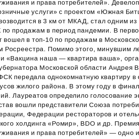
уживания и права потребителей». Девело
Субсидии
озничные услуги» с проектом «Южная Бит
возводится в 3 км от МКАД, стал одним из
 по продажам в период пандемии. В перв
т вошел в топ‑10 по продажам в Московск
м Росреестра. Помимо этого, минувшим л
ии «Вакцина наша — квартира ваша», орг
губернатора Московской области Андрея 
ФСК передала однокомнатную квартиру в
усов жилого района. В этому году в фин
ний. Лауреатов определило голосование э
остав вошли представители Союза потреб
ерации, Федерации рестораторов и отель
кого холдинга «Ромир», BDO и др. Преми
уживания и права потребителей» — одно 