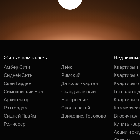
Жилые комплексы
Недвижим
Амбер Сити
Лэйк
Квартиры в
Сидней Сити
Римский
Квартиры в 
Скай Гарден
Датский квартал
Квартиры б
Симоновский Вал
Скандинавский
Готовая не
Архитектор
Настроение
Квартиры б
Роттердам
Сколковский
Коммерчес
Сидней Прайм
Движение. Говорово
Вторичная 
Режиссер
Купить ква
Акции и ски