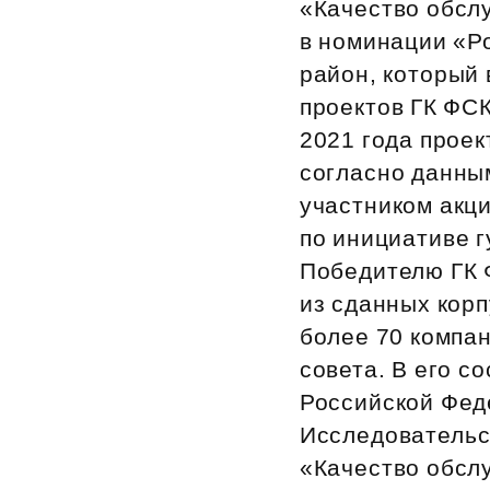
«Качество обсл
Рефинансирование
в номинации «Р
район, который 
проектов ГК ФСК
2021 года проек
согласно данны
участником акц
по инициативе 
Победителю ГК 
из сданных корп
более 70 компа
совета. В его с
Российской Фед
Исследовательс
«Качество обсл