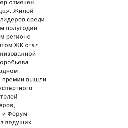
пер отмечен
ца». Жилой
 лидеров среди
ом полугодии
ом регионе
етом ЖК стал
анизованной
Воробьева.
 одном
ал премии вышли
кспертного
ителей
еров,
я и Форум
из ведущих