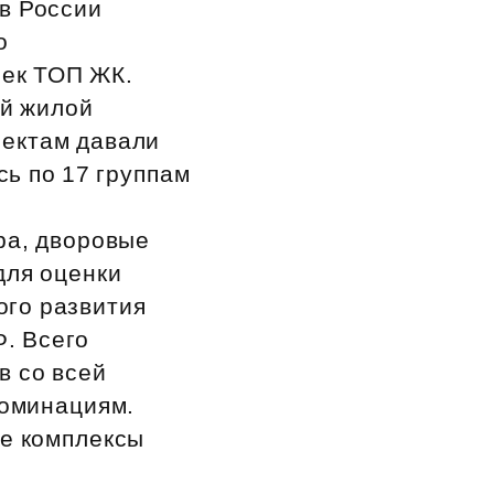
в России
о
оек ТОП ЖК.
ий жилой
оектам давали
сь по 17 группам
ра, дворовые
для оценки
ого развития
. Всего
в со всей
номинациям.
е комплексы