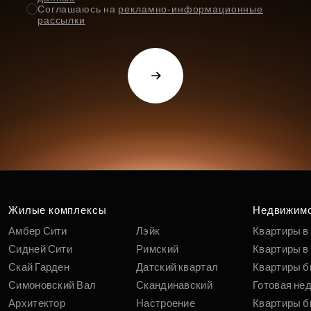
Соглашаюсь на
рекламно-информационные
рассылки
Жилые комплексы
Недвижим
Амбер Сити
Лэйк
Квартиры в
Сидней Сити
Римский
Квартиры в 
Скай Гарден
Датский квартал
Квартиры б
Симоновский Вал
Скандинавский
Готовая не
Архитектор
Настроение
Квартиры б