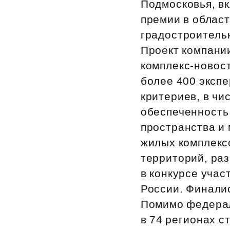
Подмосковья, в
Рефинансирование
премии в облас
градостроитель
Проект компани
комплекс‑новос
более 400 экспе
критериев, в чи
обеспеченность
пространства и
жилых комплекс
территорий, ра
в конкурсе учас
России. Финали
Помимо федерал
в 74 регионах с