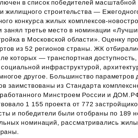
ключен в список победителей масштабной 
Субсидии
ти жилищного строительства — Ежегодног
ного конкурса жилых комплексов‑новостр
и занял третье место в номинации «Лучш
тройка в Московской области». Оценку пр
ртов из 52 регионов страны. ЖК отбирали
сле которых — транспортная доступность,
 социальной инфраструктурой, архитекту
 многое другое. Большинство параметров 
ов заимствованы из Стандарта комплексн
зработанного Минстроем России и ДОМ.РФ
твовало 1 155 проекта от 772 застройщико
сты и победители были отобраны по 189 
ьных номинаций, рассматривались жилы
траны.