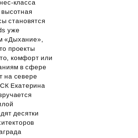
нес‑класса
 высотная
сы становятся
ds уже
м «Дыхание»,
то проекты
это, комфорт или
аниям в сфере
т на севере
ФСК Екатерина
вручается
илой
дят десятки
хитекторов
Награда