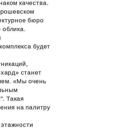
наком качества.
Хорошевском
ектурное бюро
 облика.
и
комплекса будет
уникаций,
ихард» станет
ием. «Мы очень
альным
. Такая
чения на палитру
 этажности