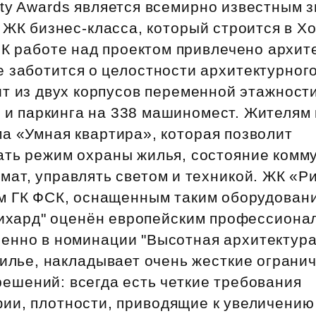
ty Awards является всемирно известным з
 ЖК бизнес‑класса, который строится в 
 К работе над проектом привлечено архит
 заботится о целостности архитектурного
т из двух корпусов переменной этажност
 и паркинга на 338 машиномест. Жителям 
а «Умная квартира», которая позволит
ать режим охраны жилья, состояние комм
мат, управлять светом и техникой. ЖК «Р
м ГК ФСК, оснащенным таким оборудован
Рихард" оценён европейским профессион
енно в номинации "Высотная архитектура"
жилье, накладывает очень жесткие ограни
ешений: всегда есть четкие требования
фии, плотности, приводящие к увеличению