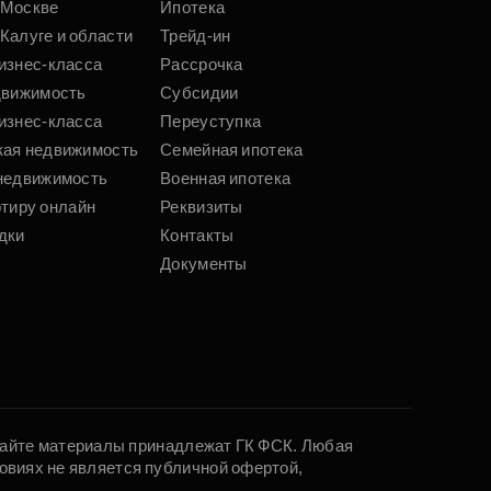
 Москве
Ипотека
Калуге и области
Трейд-ин
изнес-класса
Рассрочка
движимость
Субсидии
изнес-класса
Переуступка
кая недвижимость
Семейная ипотека
недвижимость
Военная ипотека
ртиру онлайн
Реквизиты
дки
Контакты
Документы
 сайте материалы принадлежат ГК ФСК. Любая
овиях не является публичной офертой,