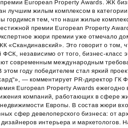
премии European Property Awards. ЖК биз
Субсидии
ан лучшим жилым комплексом в категории
Мы гордимся тем, что наши жилые комплек
естижной премии European Property Awar
 Экспертное жюри премии уже отмечало до
К «Скандинавский». Это говорит о том, ч
 ФСК, независимо от того, бизнес‑класс 
ают современным международным требов
 этом году победителем стал яркий проек
хард"», — комментирует PR‑директор ГК 
емия European Property Awards ежегодно 
тижения компаний, работающих в сфере ж
 недвижимости Европы. В состав жюри вхо
зных сфер девелоперского бизнеса: от ар
 дизайнеров интерьера и маркетологов. 