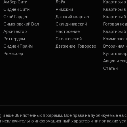
Амбер Сити
Лэйк
Квартиры в
Сидней Сити
Римский
Квартиры в 
Скай Гарден
Датский квартал
Квартиры б
Симоновский Вал
Скандинавский
Готовая не
Архитектор
Настроение
Квартиры б
Роттердам
Сколковский
Коммерчес
Сидней Прайм
Движение. Говорово
Вторичная 
Режиссер
Купить ква
Акции и ски
Статьи
5) и еще 38 ипотечных программ. Все права на публикуемые на
т исключительно информационный характер и ни при каких усл