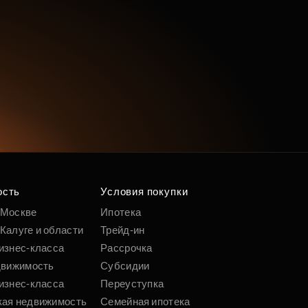
ость
Условия покупки
 Москве
Ипотека
Калуге и области
Трейд-ин
изнес-класса
Рассрочка
движимость
Субсидии
изнес-класса
Переуступка
кая недвижимость
Семейная ипотека