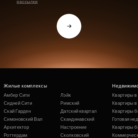
рассылки
Жилые комплексы
Недвижим
Амбер Сити
Лэйк
Квартиры в
Сидней Сити
Римский
Квартиры в 
Скай Гарден
Датский квартал
Квартиры б
Симоновский Вал
Скандинавский
Готовая не
Архитектор
Настроение
Квартиры б
Роттердам
Сколковский
Коммерчес