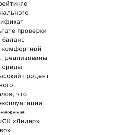
рейтинге
нального
тификат
ьтате проверки
й баланс
е комфортной
а, реализованы
й среды
Высокий процент
ного
лов, что
эксплуатации
денежные
ФСК «Лидер».
во»,