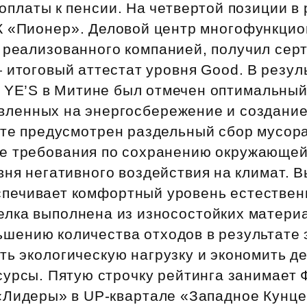
платы к пенсии. На четвертой позиции в 
К «Пионер». Деловой центр многофункцио
, реализованного компанией, получил сер
итоговый аттестат уровня Good. В резул
е YE’S в Митине был отмечен оптимальны
вленных на энергосбережение и создани
кте предусмотрен раздельный сбор мусор
е требования по сохранению окружающе
ня негативного воздействия на климат. 
спечивает комфортный уровень естествен
елка выполнена из износостойких материа
ьшению количества отходов в результате 
ть экологическую нагрузку и экономить 
сурсы. Пятую строчку рейтинга занимает 
«Лидеры» в UP‑квартале «Западное Кунце