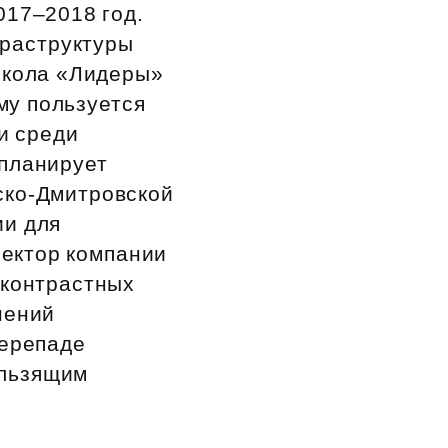
017–2018 год.
фраструктуры
школа «Лидеры»
му пользуется
и среди
 планирует
ско‑Дмитровской
ии для
ектор компании
 контрастных
нений
перепаде
ользящим