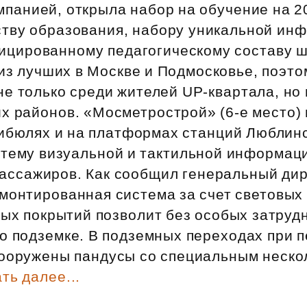
панией, открыла набор на обучение на 2
ству образования, набору уникальной ин
ицированному педагогическому составу 
из лучших в Москве и Подмосковье, поэто
е только среди жителей UP‑квартала, но 
х районов. «Мосметрострой» (6‑е место)
тибюлях и на платформах станций Люблин
стему визуальной и тактильной информац
ассажиров. Как сообщил генеральный дир
смонтированная система за счет световых
ных покрытий позволит без особых затруд
о подземке. В подземных переходах при 
сооружены пандусы со специальным неск
ть далее...