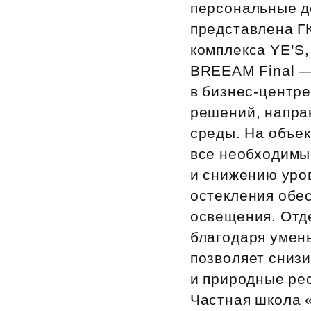
персональные до
представлена Г
комплекса YE’S
BREEAM Final — 
в бизнес‑центр
решений, напра
среды. На объе
все необходимы
и снижению уров
остекления обе
освещения. Отд
благодаря умен
позволяет снизи
и природные ре
Частная школа 