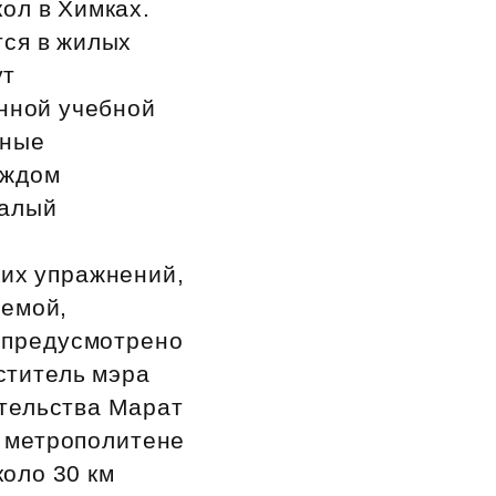
ол в Химках.
тся в жилых
ут
нной учебной
нные
аждом
малый
ких упражнений,
темой,
х предусмотрено
ститель мэра
ительства Марат
м метрополитене
коло 30 км