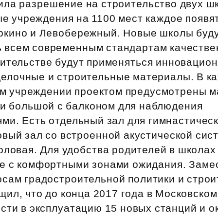
ила разрешение на строительство двух шк
Субсидии
е учреждения на 1100 мест каждое появя
ркино и Левобережный. Новые школы буд
ь всем современным стандартам качестве
оительстве будут применяться инновацио
делочные и строительные материалы. В к
м учреждении проектом предусмотрены 
 и большой с балконом для наблюдения
ми. Есть отдельный зал для гимнастичес
вый зал со встроенной акустической сис
оловая. Для удобства родителей в школа
е с комфортными зонами ожидания. Заме
осам градостроительной политики и стро
ил, что до конца 2017 года в Московско
сти в эксплуатацию 15 новых станций и о