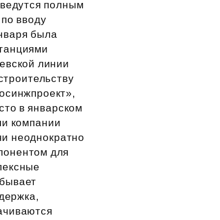
 ведутся полным
 по вводу
нваря была
станциями
евской линии
строительству
Мосинжпроект»,
сто в январском
ли компании
ни неоднократно
понентом для
лексные
абывает
держка,
ачиваются