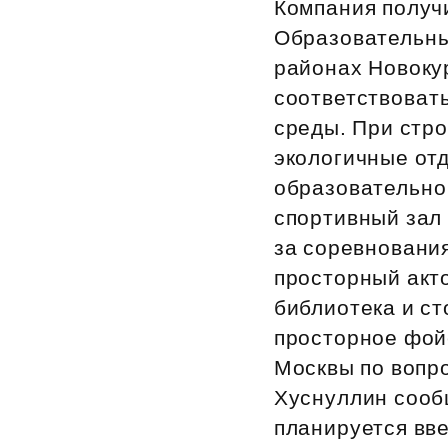
Компания получ
Рефинансирование
Образовательны
районах Новоку
соответствоват
среды. При стр
экологичные от
образовательно
спортивный зал
за соревнования
просторный акто
библиотека и ст
просторное фой
Москвы по вопр
Хуснуллин сообщ
планируется вве