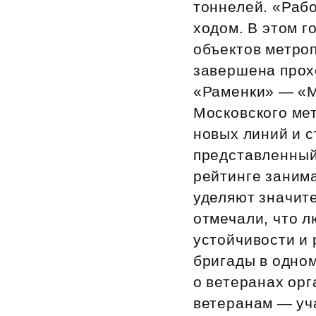
тоннелей. «Раб
ходом. В этом г
объектов метро
завершена прох
«Раменки» — «М
Московского ме
новых линий и 
представленный 
рейтинге заним
уделяют значит
отмечали, что 
устойчивости и
бригады в одном
о ветеранах ор
ветеранам — уч