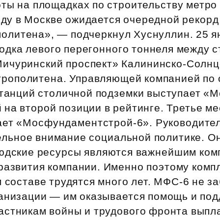
оты на площадках по строительству метро
оду в Москве ожидается очередной рекорд
политена», — подчеркнул Хуснуллин. 25 я
одка левого перегонного тоннеля между 
ичуринский проспект» Калининско‑Солнц
трополитена. Управляющей компанией по 
станций столичной подземки выступает «
на второй позиции в рейтинге. Третье ме
ает «Мосфундаментстрой‑6». Руководите
ельное внимание социальной политике. О
людские ресурсы являются важнейшим ком
 развития компании. Именно поэтому комп
 составе трудятся много лет. МФС‑6 не з
ганизации — им оказывается помощь и под
астникам войны и трудового фронта выпл