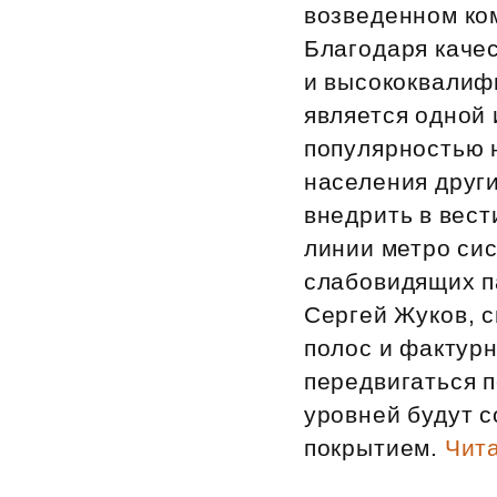
возведенном ком
Благодаря каче
и высококвалиф
является одной 
популярностью н
населения други
внедрить в вес
линии метро си
слабовидящих п
Сергей Жуков, 
полос и фактур
передвигаться п
уровней будут 
покрытием.
Чита