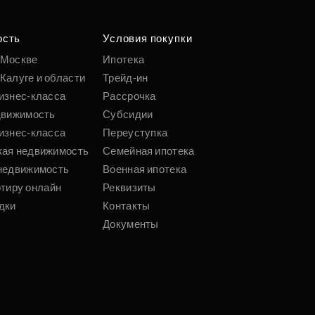
ость
Условия покупки
 Москве
Ипотека
Калуге и области
Трейд-ин
изнес-класса
Рассрочка
движимость
Субсидии
изнес-класса
Переуступка
кая недвижимость
Семейная ипотека
недвижимость
Военная ипотека
ртиру онлайн
Реквизиты
дки
Контакты
Документы