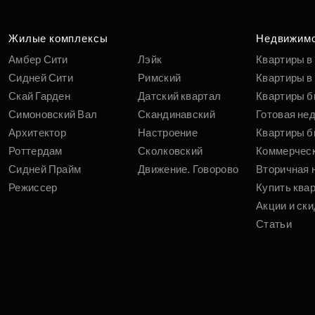
Жилые комплексы
Недвижим
Амбер Сити
Лэйк
Квартиры в
Сидней Сити
Римский
Квартиры в 
Скай Гарден
Датский квартал
Квартиры б
Симоновский Вал
Скандинавский
Готовая не
Архитектор
Настроение
Квартиры б
Роттердам
Сколковский
Коммерчес
Сидней Прайм
Движение. Говорово
Вторичная 
Режиссер
Купить ква
Акции и ски
Статьи