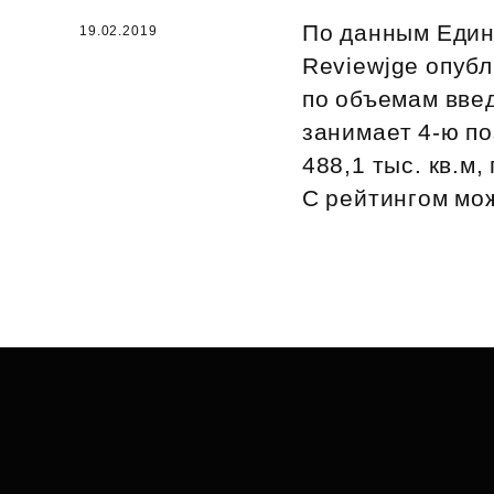
По данным Един
Рефинансирование
19.02.2019
Reviewjge опуб
по объемам введ
занимает 4‑ю по
488,1 тыс. кв.м
С рейтингом мо