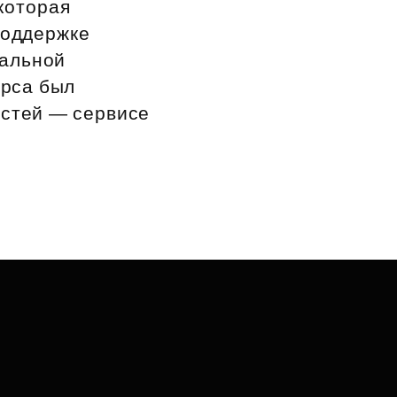
которая
поддержке
иальной
урса был
остей — сервисе