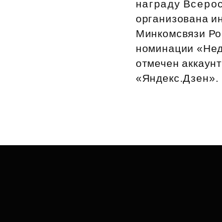
награду Всерос
Рефинансирование
организована и
Минкомсвязи Ро
номинации «Нед
отмечен аккаун
«Яндекс.Дзен».