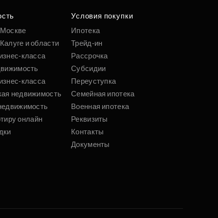
ость
Условия покупки
 Москве
Ипотека
Калуге и области
Трейд-ин
изнес-класса
Рассрочка
движимость
Субсидии
изнес-класса
Переуступка
кая недвижимость
Семейная ипотека
недвижимость
Военная ипотека
ртиру онлайн
Реквизиты
дки
Контакты
Документы