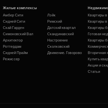
Жилые комплексы
Недвижим
Амбер Сити
Лэйк
Квартиры в
Сидней Сити
Римский
Квартиры в 
Скай Гарден
Датский квартал
Квартиры б
Симоновский Вал
Скандинавский
Готовая не
Архитектор
Настроение
Квартиры б
Роттердам
Сколковский
Коммерчес
Сидней Прайм
Движение. Говорово
Вторичная 
Режиссер
Купить ква
Акции и ски
Статьи