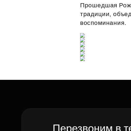
Прошедшая Рожд
традиции, объе
воспоминания.
Перезвоним в т