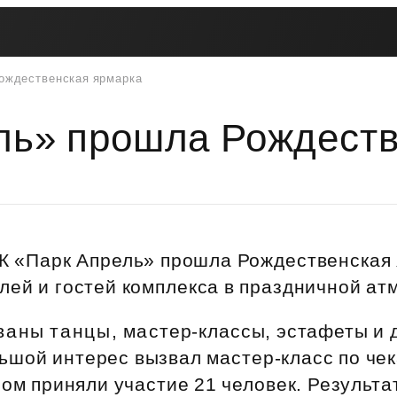
ождественская ярмарка
Вторичная недвижимость
Контакты
Втор
Рассрочка
Мат
Купите сейчас — платите
Жив
ль» прошла Рождеств
Покуп
потом
пот
Трейд-ин
Поддержка
Пок
Платите как хотите
Программы рассрочки
Переуступка
ЦФ
ская
Заго
Купите сейчас — платите потом
ость
Комфо
Живите сейчас — платите потом
ЖК «Парк Апрель» прошла Рождественская
Рассрочка для беременных
лей и гостей комплекса в праздничной ат
Инве
Рассрочка на паркинг
Ваши 
аны танцы, мастер‑классы, эстафеты и 
Рассрочка на кладовые
ьшой интерес вызвал мастер‑класс по че
Трейд-ин
Вопр
ром приняли участие 21 человек. Результа
Акции и скидки
Ответ