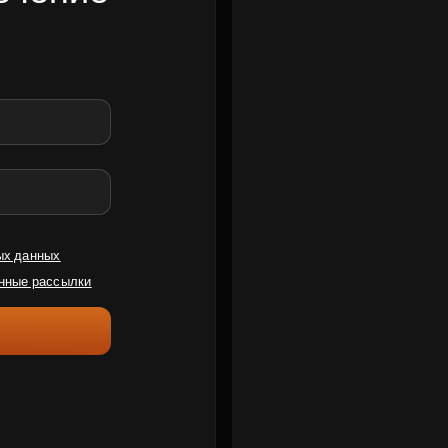
ых данных
нные рассылки