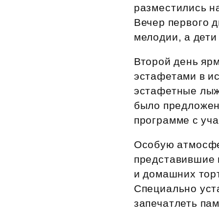
разместились на
Рефинансирование
Вечер первого 
мелодии, а дети
Второй день яр
эстафетами в ис
эстафетные лыжи
было предложен
программе с уч
Особую атмосфе
представившие 
и домашних торт
Специально уст
запечатлеть па