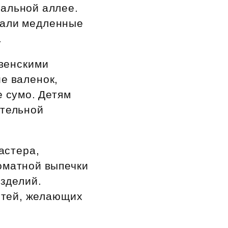
ральной аллее.
тали медленные
.
венскими
е валенок,
е сумо. Детям
ательной
астера,
оматной выпечки
изделий.
стей, желающих