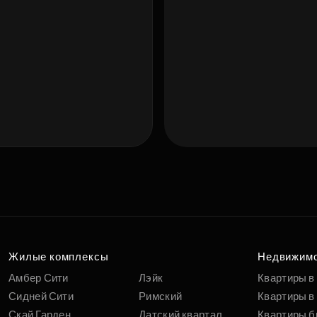
Подберит
п
вам
Жилые комплексы
Недвижим
Амбер Сити
Лэйк
Квартиры в
Сидней Сити
Римский
Квартиры в 
Скай Гарден
Датский квартал
Квартиры б