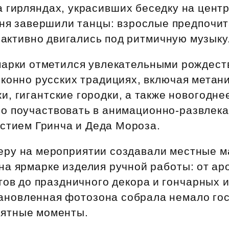
Субсидии
 гирляндах, украсивших беседку на цент
дня завершили танцы: взрослые предпочи
 активно двигались под ритмичную музыку
марки отметился увлекательными рождест
конно русских традициях, включая метани
, гигантские городки, а также новогодне
о поучаствовать в анимационно‑развлек
астием Гринча и Деда Мороза.
ру на мероприятии создавали местные м
на ярмарке изделия ручной работы: от ар
ов до праздничного декора и гончарных 
ановленная фотозона собрала немало го
мятные моменты.