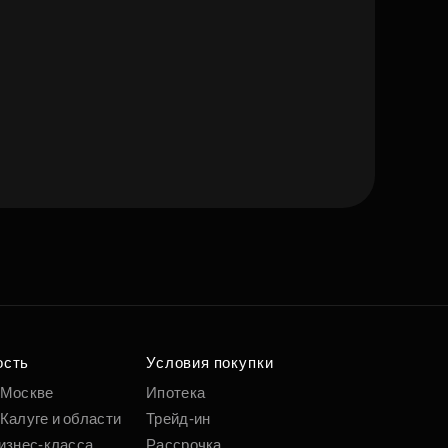
е квартиру мечты
о удобным
 параметрам
ость
Условия покупки
 Москве
Ипотека
Калуге и области
Трейд-ин
Подобрать
изнес-класса
Рассрочка