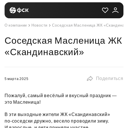
О компании
Новости
Соседская Масленица ЖК «Скандинав
Соседская Масленица ЖК
«Скандинавский»
Поделиться
5 марта 2025
Пожалуй, самый весёлый и вкусный праздник —
это Масленица!
В эти выходные жители ЖК «Скандинавский»
по‑соседски дружно, весело проводили зиму.
И взрослые, и дети приняли участие