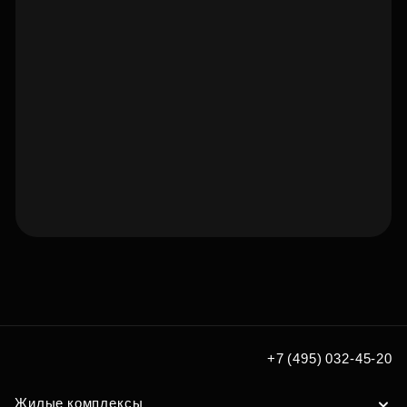
Подберите квартиру мечты
по удобным вам параметрам
Подобрать
+7 (495) 032-45-20
Жилые комплексы