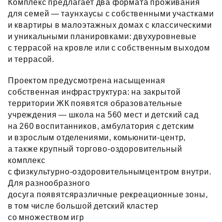
Комплекс предлагает два формата проживания
для семей — таунхаусы с собственными участками
и квартиры в малоэтажных домах с классическими
и уникальными планировками: двухуровневые
с террасой на кровле или с собственным выходом
и террасой.
Проектом предусмотрена насыщенная
собственная инфраструктура: на закрытой
территории ЖК появятся образовательные
учреждения — школа на 560 мест и детский сад
на 260 воспитанников, амбулатория с детским
и взрослым отделениями, комьюнити‑центр,
а также крупный торгово‑оздоровительный
комплекс
с физкультурно‑оздоровительнымцентром внутри.
Для разнообразного
досуга появятсяразличные рекреационные зоны,
в том числе большой детский кластер
со множеством игр