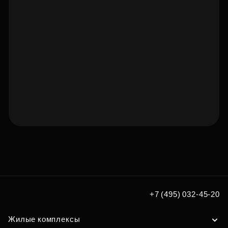
Подберите квартиру мечты
по удобным вам параметрам
Подобрать
+7 (495) 032-45-20
Жилые комплексы