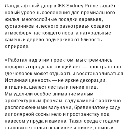
Ландшафтный двор в ЖК Sydney Prime задаёт
новый уровень озеленения для премиального
жилья: многослойные посадки деревьев,
кустарников и лесного разнотравья создают
атмосферу настоящего леса, а натуральные
камень и дерево подчёркивают близость
к природе.
«Работая над этим проектом, мы стремились
подарить городу настоящий лес — пространство,
где человек может отдыхать и восстанавливаться.
Истинная ценность — не яркие декорации,
а тишина, шелест листвы и пение птиц.
Мы уделили особое внимание малым
архитектурным формам: саду камней с хаотично
расположенными валунами, бревенчатому саду
из полярной сосны кело и пространству под
навесом у пруда и камина. Такая среда с годами
становится только красивее и живее, помогая