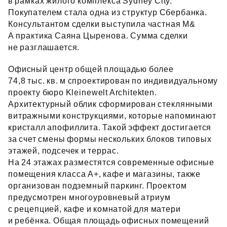
в рамках жилого комплекса Sydney City.
Покупателем стала одна из структур Сбербанка.
Консультантом сделки выступила частная M&
A практика Саяна Цыренова. Сумма сделки
не разглашается.
Офисный центр общей площадью более
74,8 тыс. кв. м спроектирован по индивидуальному
проекту бюро Kleinewelt Architekten.
Архитектурный облик сформирован стеклянными
витражными конструкциями, которые напоминают
кристалл апофиллита. Такой эффект достигается
за счет смены формы нескольких блоков типовых
этажей, подсечек и террас.
На 24 этажах разместятся современные офисные
помещения класса А+, кафе и магазины, также
организован подземный паркинг. Проектом
предусмотрен многоуровневый атриум
с рецепцией, кафе и комнатой для матери
и ребёнка. Общая площадь офисных помещений