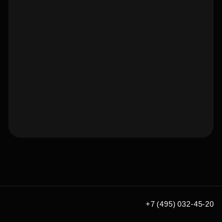
Подберите квартиру мечты
по удобным вам параметрам
Подобрать
+7 (495) 032-45-20