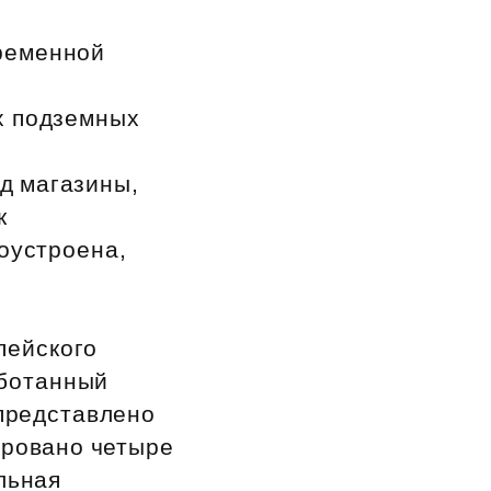
еременной
х подземных
д магазины,
к
гоустроена,
пейского
аботанный
представлено
ировано четыре
льная