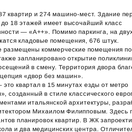
Субсидии
87 квартир и 274 машино‑мест. Здание п
 до 18 этажей имеет высочайший класс
ности — «А++». Помимо паркинга, на дву
жатся кладовые помещения, 676 штук.
е размещены коммерческие помещения по
 также запланировано открытие поликлини
посещений в смену. Территория двора бла
нцепция «двор без машин».
это квартал в 15 минутах езды от метро
», созданный в стиле классического евро
ементами итальянской архитектуры, разр
итектором Михаилом Филипповым. Здесь 
антов планировок квартир. В ЖК запроект
кола и два медицинских центра. Отличите