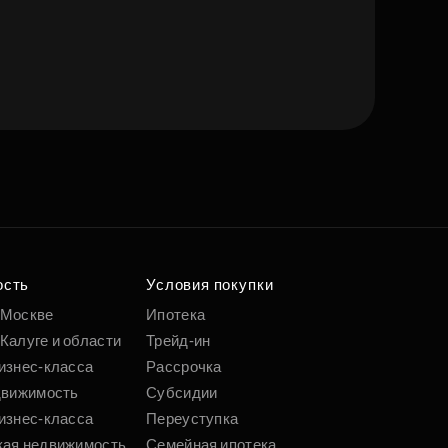
е квартиру мечты
о удобным
 параметрам
ость
Условия покупки
 Москве
Ипотека
Калуге и области
Трейд-ин
Подобрать
изнес-класса
Рассрочка
движимость
Субсидии
изнес-класса
Переуступка
кая недвижимость
Семейная ипотека