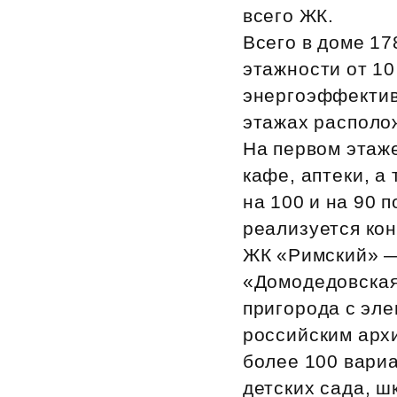
всего ЖК.
Рефинансирование
Всего в доме 17
этажности от 10
энергоэффектив
этажах располо
На первом этаж
кафе, аптеки, а
на 100 и на 90 
реализуется ко
ЖК «Римский» — 
«Домодедовская
пригорода с эл
российским арх
более 100 вари
детских сада, ш