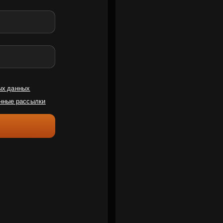
ых данных
нные рассылки