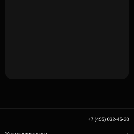
Подберите квартиру мечты
по удобным вам параметрам
Подобрать
+7 (495) 032-45-20
Жилые комплексы