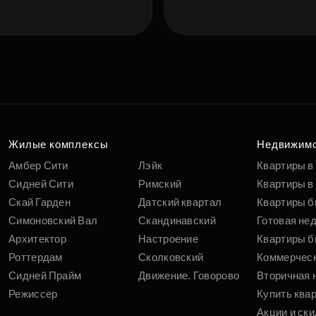
Подберит
п
вам
Жилые комплексы
Недвижим
Амбер Сити
Лэйк
Квартиры в
Сидней Сити
Римский
Квартиры в 
Скай Гарден
Датский квартал
Квартиры б
Симоновский Вал
Скандинавский
Готовая не
Архитектор
Настроение
Квартиры б
Роттердам
Сколковский
Коммерчес
Сидней Прайм
Движение. Говорово
Вторичная 
Режиссер
Купить ква
Акции и ски