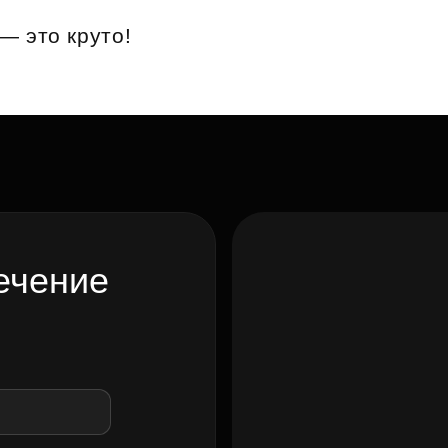
Субсидии
— это круто!
ечение