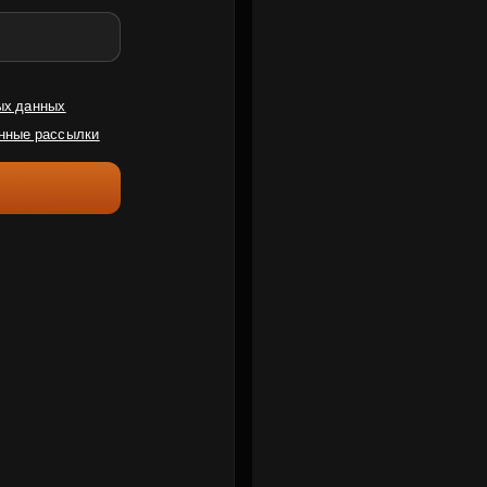
ых данных
нные рассылки