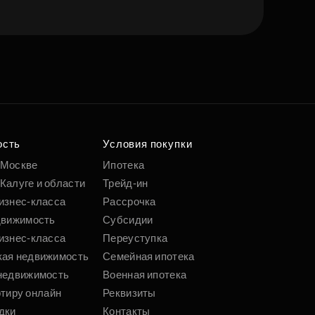
е квартиру мечты
о удобным
 параметрам
ость
Условия покупки
 Москве
Ипотека
Калуге и области
Трейд-ин
Подобрать
изнес-класса
Рассрочка
движимость
Субсидии
изнес-класса
Переуступка
кая недвижимость
Семейная ипотека
недвижимость
Военная ипотека
ртиру онлайн
Реквизиты
дки
Контакты