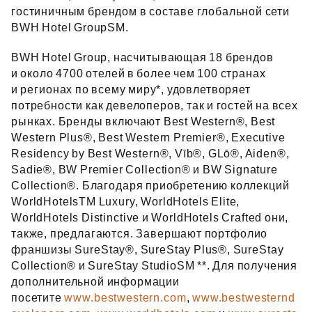
гостиничным брендом в составе глобальной сети
BWH Hotel GroupSM.
BWH Hotel Group, насчитывающая 18 брендов
и около 4700 отелей в более чем 100 странах
и регионах по всему миру*, удовлетворяет
потребности как девелоперов, так и гостей на всех
рынках. Бренды включают Best Western®, Best
Western Plus®, Best Western Premier®, Executive
Residency by Best Western®, Vīb®, GLō®, Aiden®,
Sadie®, BW Premier Collection® и BW Signature
Collection®. Благодаря приобретению коллекций
WorldHotelsTM Luxury, WorldHotels Elite,
WorldHotels Distinctive и WorldHotels Crafted они,
также, предлагаются. Завершают портфолио
франшизы SureStay®, SureStay Plus®, SureStay
Collection® и SureStay StudioSM **. Для получения
дополнительной информации
посетите
www.bestwestern.com
,
www.bestwesternd