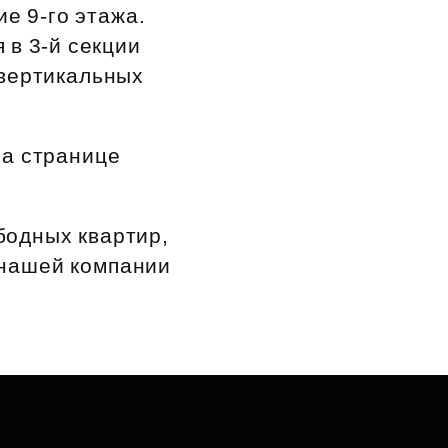
ие 9‑го этажа.
в 3‑й секции
 вертикальных
на странице
бодных квартир,
 нашей компании