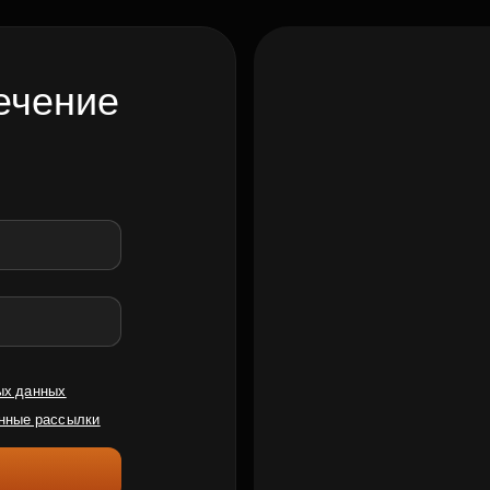
ечение
ых данных
нные рассылки