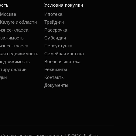
 параметрам
ость
Условия покупки
 Москве
Ипотека
Калуге и области
Трейд-ин
Подобрать
изнес-класса
Рассрочка
движимость
Субсидии
изнес-класса
Переуступка
кая недвижимость
Семейная ипотека
недвижимость
Военная ипотека
ртиру онлайн
Реквизиты
дки
Контакты
Документы
 сайте материалы принадлежат ГК ФСК. Любая