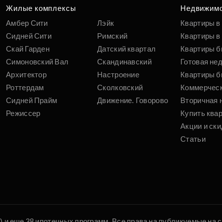
вам
Жилые комплексы
Недвижим
Амбер Сити
Лэйк
Квартиры в
Сидней Сити
Римский
Квартиры в 
Скай Гарден
Датский квартал
Квартиры б
Симоновский Вал
Скандинавский
Готовая не
Архитектор
Настроение
Квартиры б
Роттердам
Сколковский
Коммерчес
Сидней Прайм
Движение. Говорово
Вторичная 
Режиссер
Купить ква
Акции и ски
Статьи
5) и еще 38 ипотечных программ. Все права на публикуемые на