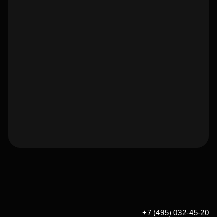
Подберите квартиру мечты
по удобным вам параметрам
Подобрать
+7 (495) 032-45-20