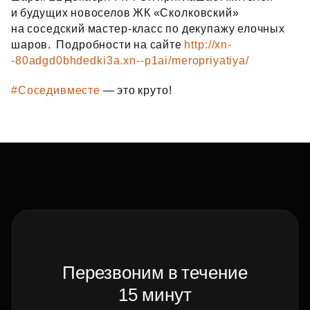
и будущих новоселов ЖК «Сколковский»
на соседский мастер‑класс по декупажу елочных
шаров. Подробности на сайте
http://xn-
-80adgd0bhdedki3a.xn--p1ai/meropriyatiya/
#Соседивместе
— это круто!
Перезвоним в течение
15 минут