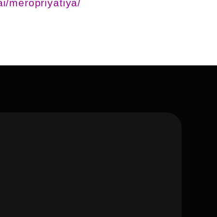
i/meropriyatiya/