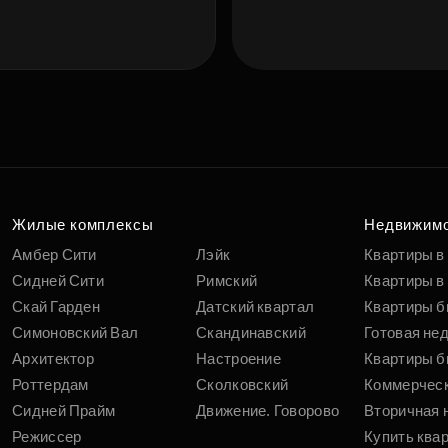
Подберит
п
вам
Жилые комплексы
Недвижим
Амбер Сити
Лэйк
Квартиры в
Сидней Сити
Римский
Квартиры в 
Скай Гарден
Датский квартал
Квартиры б
Симоновский Вал
Скандинавский
Готовая не
Архитектор
Настроение
Квартиры б
Роттердам
Сколковский
Коммерчес
Сидней Прайм
Движение. Говорово
Вторичная 
Режиссер
Купить ква