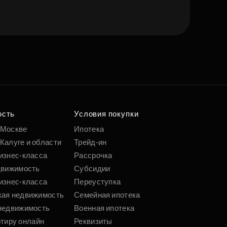
е квартиру мечты
о удобным
 параметрам
ость
Условия покупки
 Москве
Ипотека
Калуге и области
Трейд-ин
Подобрать
изнес-класса
Рассрочка
движимость
Субсидии
изнес-класса
Переуступка
кая недвижимость
Семейная ипотека
недвижимость
Военная ипотека
ртиру онлайн
Реквизиты