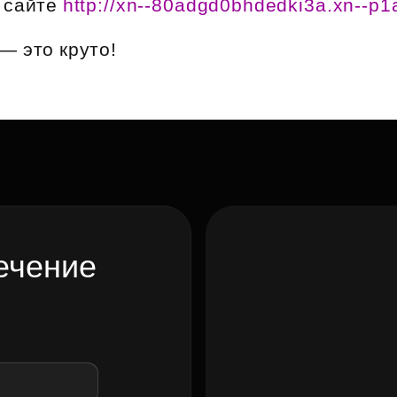
 сайте
http://xn--80adgd0bhdedki3a.xn--p1a
Субсидии
— это круто!
ечение