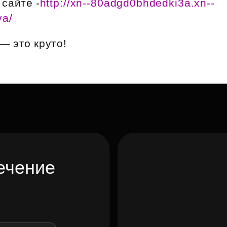
сайте -
http://xn--80adgd0bhdedki3a.xn--
Субсидии
ya/
— это круто!
ечение