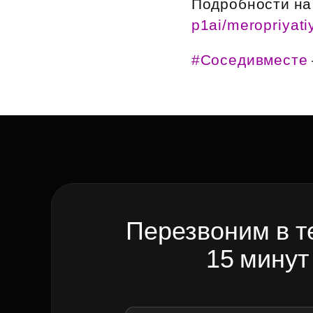
Подробности на 
Рефинансирование
p1ai/meropriyati
#Соседивместе
Перезвоним в т
15 минут