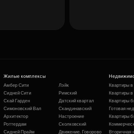
Подберит
п
вам
Жилые комплексы
Недвижим
Амбер Сити
Лэйк
Квартиры в
Сидней Сити
Римский
Квартиры в 
Скай Гарден
Датский квартал
Квартиры б
Симоновский Вал
Скандинавский
Готовая не
Архитектор
Настроение
Квартиры б
Роттердам
Сколковский
Коммерчес
Сидней Прайм
Движение. Говорово
Вторичная 