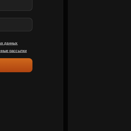
ых данных
нные рассылки