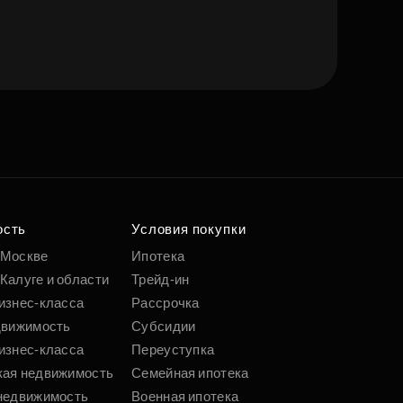
е квартиру мечты
о удобным
 параметрам
ость
Условия покупки
 Москве
Ипотека
Калуге и области
Трейд-ин
Подобрать
изнес-класса
Рассрочка
движимость
Субсидии
изнес-класса
Переуступка
кая недвижимость
Семейная ипотека
недвижимость
Военная ипотека