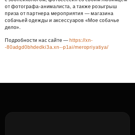
от фотографа‑анималиста, а также розыгрыш
приза от партнера мероприятия — магазина
собачьей одежды и аксессуаров «Мое собачье
дело».
Подробности нас сайте —
https://xn-
-80adgd0bhdedki3a.xn--p1ai/meropriyatiya/