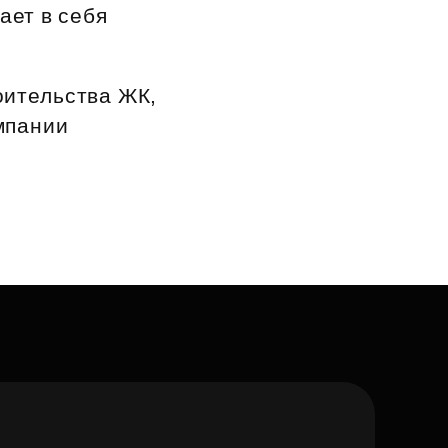
ает в себя
оительства ЖК,
мпании