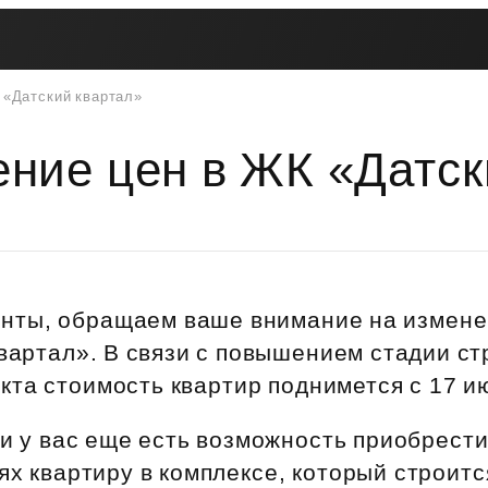
 «Датский квартал»
Вторичная недвижимость
Контакты
Втор
Рассрочка
Мат
Купите сейчас — платите
Жив
ние цен в ЖК «Датск
Покуп
потом
пот
Трейд-ин
Поддержка
Пок
Платите как хотите
Программы рассрочки
Переуступка
ЦФ
ская
Заго
Купите сейчас — платите потом
ость
Комфо
Живите сейчас — платите потом
нты, обращаем ваше внимание на измене
Рассрочка для беременных
вартал». В связи с повышением стадии с
Инве
Рассрочка на паркинг
кта стоимость квартир поднимется с 17 и
Ваши 
Рассрочка на кладовые
и у вас еще есть возможность приобрест
Трейд-ин
Вопр
ях квартиру в комплексе, который строится
Акции и скидки
Ответ