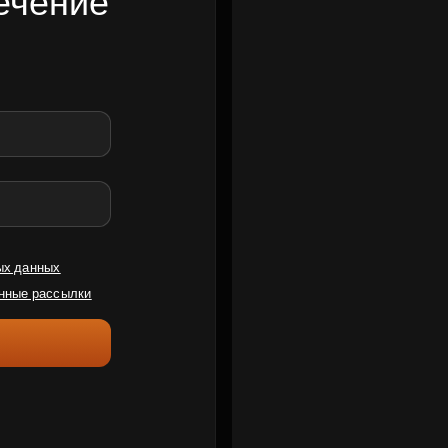
ечение
ых данных
нные рассылки