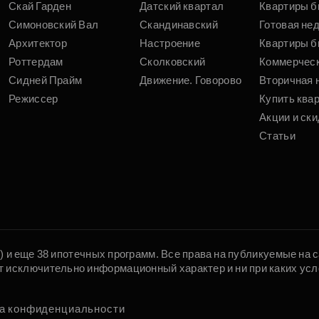
Скай Гарден
Датский квартал
Квартиры б
Симоновский Вал
Скандинавский
Готовая не
Архитектор
Настроение
Квартиры б
Роттердам
Сколковский
Коммерчес
Сидней Прайм
Движение. Говорово
Вторичная 
Режиссер
Купить ква
Акции и ски
Статьи
5) и еще 38 ипотечных программ. Все права на публикуемые на
т исключительно информационный характер и ни при каких усл
а конфиденциальности