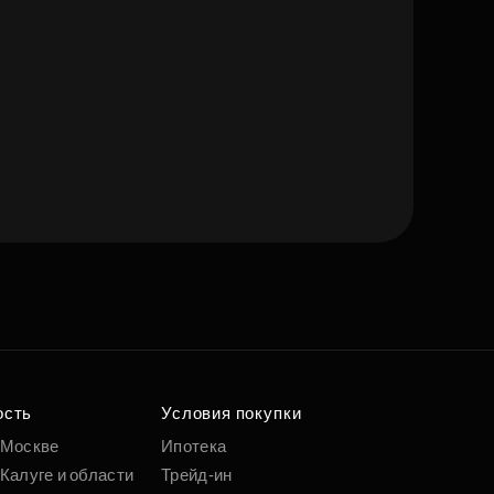
е квартиру мечты
о удобным
 параметрам
ость
Условия покупки
 Москве
Ипотека
Калуге и области
Трейд-ин
Подобрать