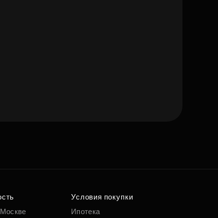
е квартиру мечты
о удобным
 параметрам
ость
Условия покупки
 Москве
Ипотека