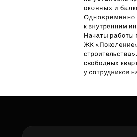
оконных и бал
Рефинансирование
Одновременно с
к внутренним ин
Начаты работы п
ЖК «Поколение»
строительства»
свободных кварт
у сотрудников н