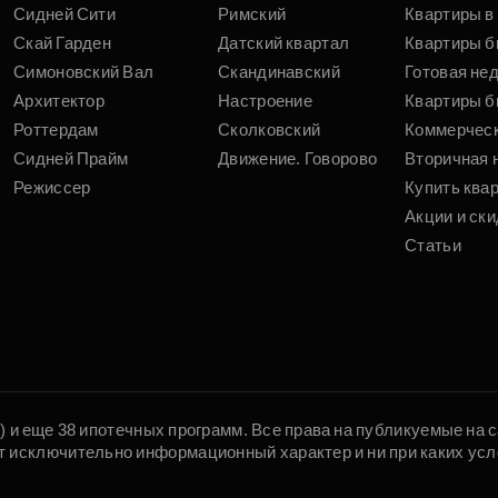
Сидней Сити
Римский
Квартиры в 
Скай Гарден
Датский квартал
Квартиры б
Симоновский Вал
Скандинавский
Готовая не
Архитектор
Настроение
Квартиры б
Роттердам
Сколковский
Коммерчес
Сидней Прайм
Движение. Говорово
Вторичная 
Режиссер
Купить ква
Акции и ски
Статьи
5) и еще 38 ипотечных программ. Все права на публикуемые на
т исключительно информационный характер и ни при каких усл