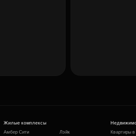
Подберит
п
вам
Жилые комплексы
Недвижим
Амбер Сити
Лэйк
Квартиры в