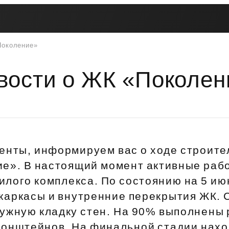
Поколение»
Вторичная недвижимость
Контакты
Втор
Рассрочка
Мат
Купите сейчас — платите
Жив
вости о ЖК «Поколен
Покуп
потом
пот
Трейд-ин
Поддержка
Пок
Платите как хотите
Программы рассрочки
Переуступка
ЦФ
ская
Заго
Купите сейчас — платите потом
ость
Комфо
Живите сейчас — платите потом
енты, информируем вас о ходе строите
Рассрочка для беременных
ие». В настоящий момент активные раб
Инве
Рассрочка на паркинг
жилого комплекса. По состоянию на 5 и
Ваши 
Рассрочка на кладовые
каркасы и внутренние перекрытия ЖК. 
ужную кладку стен. На 90% выполнены
Трейд-ин
Вопр
кронштейнов. На финальной стадии нах
Акции и скидки
Ответ