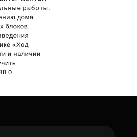
ельные работы.
ению дома
х блоков.
озведения
ике «Ход
ти и наличии
учить
88 0.