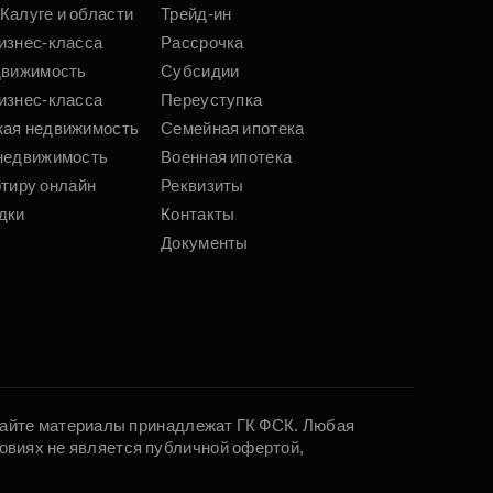
Калуге и области
Трейд-ин
Подобрать
изнес-класса
Рассрочка
движимость
Субсидии
изнес-класса
Переуступка
кая недвижимость
Семейная ипотека
недвижимость
Военная ипотека
ртиру онлайн
Реквизиты
дки
Контакты
Документы
 сайте материалы принадлежат ГК ФСК. Любая
овиях не является публичной офертой,