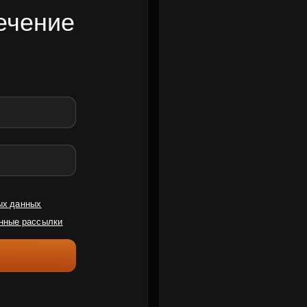
ечение
ых данных
нные рассылки