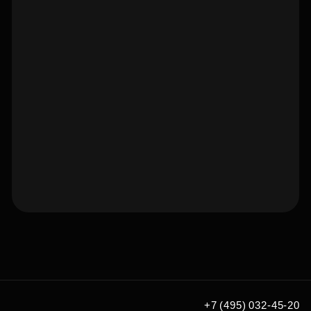
Подберите квартиру мечты
по удобным вам параметрам
Подобрать
+7 (495) 032-45-20