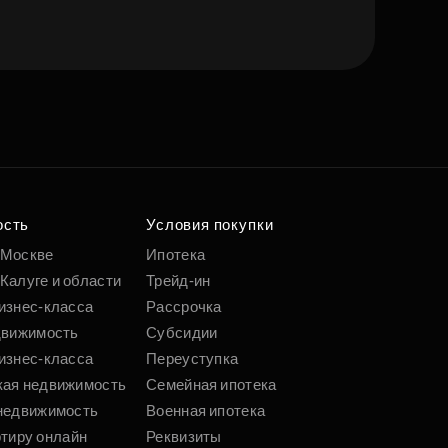
е квартиру мечты
о удобным
 параметрам
ость
Условия покупки
 Москве
Ипотека
Калуге и области
Трейд-ин
Подобрать
изнес-класса
Рассрочка
движимость
Субсидии
изнес-класса
Переуступка
кая недвижимость
Семейная ипотека
недвижимость
Военная ипотека
ртиру онлайн
Реквизиты