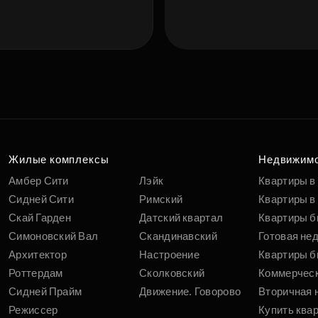
Подберит
п
вам
Жилые комплексы
Недвижим
Амбер Сити
Лэйк
Квартиры в
Сидней Сити
Римский
Квартиры в 
Скай Гарден
Датский квартал
Квартиры б
Симоновский Вал
Скандинавский
Готовая не
Архитектор
Настроение
Квартиры б
Роттердам
Сколковский
Коммерчес
Сидней Прайм
Движение. Говорово
Вторичная 
Режиссер
Купить ква