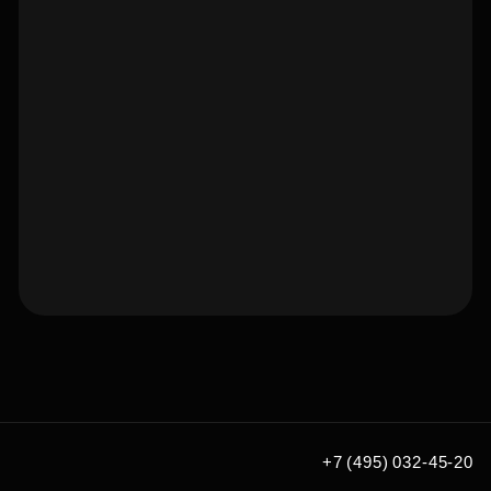
Подберите квартиру мечты
по удобным вам параметрам
Подобрать
+7 (495) 032-45-20