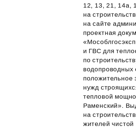
12, 13, 21, 14а
Рефинансирование
на строительст
на сайте админ
проектная доку
«Мособлгосэксп
и ГВС для тепл
по строительств
водопроводных с
положительное з
нужд строящихся
тепловой мощно
Раменский». Вы
на строительств
жителей чистой 