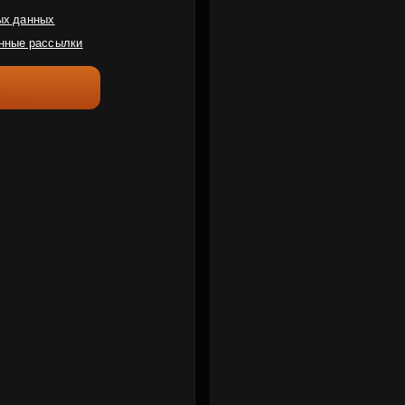
ых данных
нные рассылки