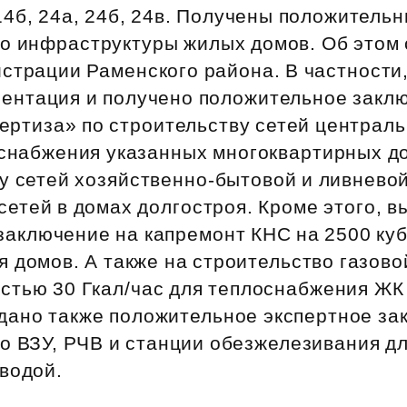
Субсидии
, 14б, 24а, 24б, 24в. Получены положител
во инфраструктуры жилых домов. Об этом
истрации Раменского района. В частности
ментация и получено положительное закл
ертиза» по строительству сетей централь
оснабжения указанных многоквартирных до
у сетей хозяйственно‑бытовой и ливнево
етей в домах долгостроя. Кроме этого, в
аключение на капремонт КНС на 2500 куб.
 домов. А также на строительство газово
стью 30 Гкал/час для теплоснабжения Ж
дано также положительное экспертное за
о ВЗУ, РЧВ и станции обезжелезивания д
водой.