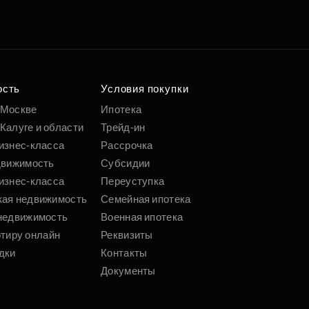
е квартиру мечты
о удобным
 параметрам
ость
Условия покупки
 Москве
Ипотека
Калуге и области
Трейд-ин
Подобрать
изнес-класса
Рассрочка
движимость
Субсидии
изнес-класса
Переуступка
кая недвижимость
Семейная ипотека
недвижимость
Военная ипотека
ртиру онлайн
Реквизиты
дки
Контакты
Документы