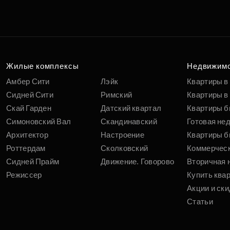
Подберит
п
вам
Жилые комплексы
Недвижим
Амбер Сити
Лэйк
Квартиры в
Сидней Сити
Римский
Квартиры в 
Скай Гарден
Датский квартал
Квартиры б
Симоновский Вал
Скандинавский
Готовая не
Архитектор
Настроение
Квартиры б
Роттердам
Сколковский
Коммерчес
Сидней Прайм
Движение. Говорово
Вторичная 
Режиссер
Купить ква
Акции и ски
Статьи