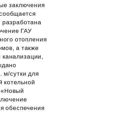
ьные заключения
 сообщается
, разработана
ючение ГАУ
ного отопления
мов, а также
й канализации,
ыдано
 м/сутки для
й котельной
К «Новый
ключение
ля обеспечения