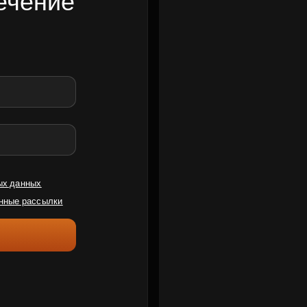
ечение
ых данных
нные рассылки