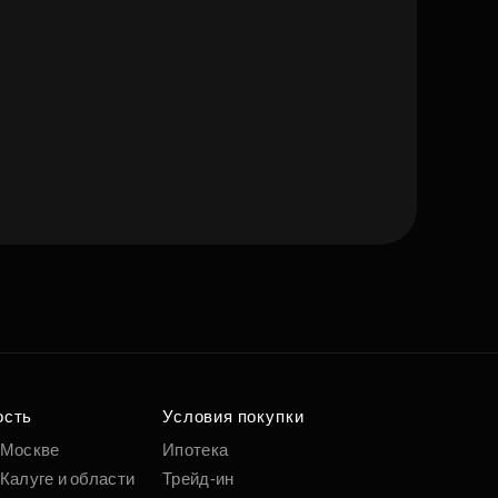
е квартиру мечты
о удобным
 параметрам
ость
Условия покупки
 Москве
Ипотека
Калуге и области
Трейд-ин
Подобрать