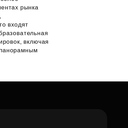
ментах рынка
,
го входят
образовательная
ировок, включая
с панорамным