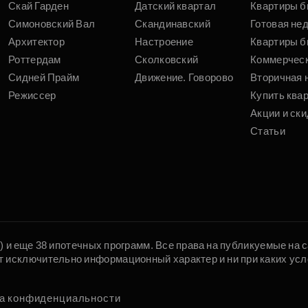
Скай Гарден
Датский квартал
Квартиры б
Симоновский Вал
Скандинавский
Готовая не
Архитектор
Настроение
Квартиры б
Роттердам
Сколковский
Коммерчес
Сидней Прайм
Движение. Говорово
Вторичная 
Режиссер
Купить ква
Акции и ски
Статьи
5) и еще 38 ипотечных программ. Все права на публикуемые на
т исключительно информационный характер и ни при каких усл
а конфиденциальности