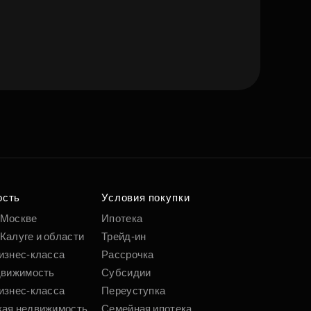
е квартиру мечты
о удобным
 параметрам
ость
Условия покупки
 Москве
Ипотека
Калуге и области
Трейд-ин
Подобрать
изнес-класса
Рассрочка
движимость
Субсидии
изнес-класса
Переуступка
кая недвижимость
Семейная ипотека