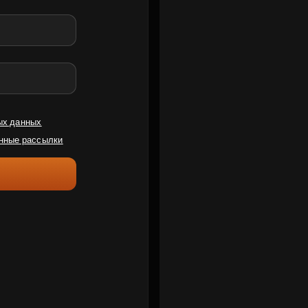
ых данных
нные рассылки