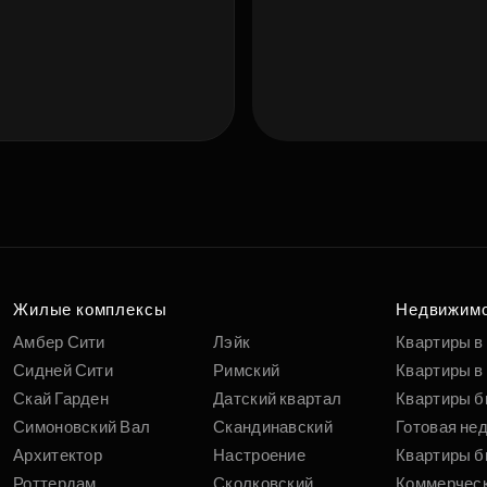
Подберит
п
вам
Жилые комплексы
Недвижим
Амбер Сити
Лэйк
Квартиры в
Сидней Сити
Римский
Квартиры в 
Скай Гарден
Датский квартал
Квартиры б
Симоновский Вал
Скандинавский
Готовая не
Архитектор
Настроение
Квартиры б
Роттердам
Сколковский
Коммерчес