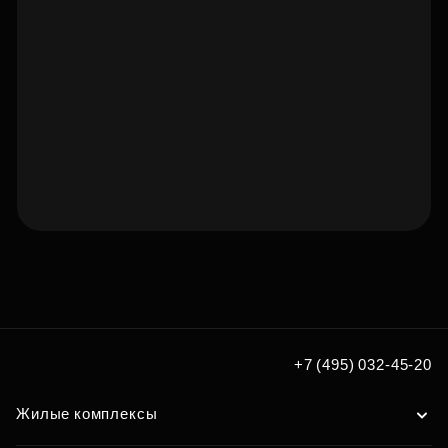
Подберите квартиру мечты
по удобным вам параметрам
Подобрать
+7 (495) 032-45-20
Жилые комплексы