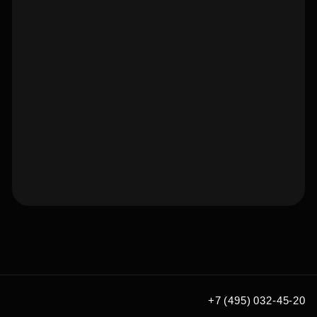
Подберите квартиру мечты
по удобным вам параметрам
Подобрать
+7 (495) 032-45-20