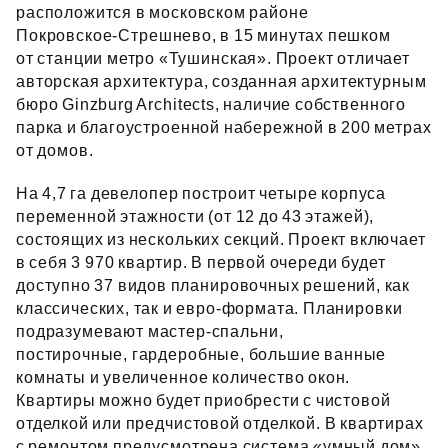
расположится в московском районе
Покровское‑Стрешнево, в 15 минутах пешком
от станции метро «Тушинская». Проект отличает
авторская архитектура, созданная архитектурным
бюро Ginzburg Architects, наличие собственного
парка и благоустроенной набережной в 200 метрах
от домов.
На 4,7 га девелопер построит четыре корпуса
переменной этажности (от 12 до 43 этажей),
состоящих из нескольких секций. Проект включает
в себя 3 970 квартир. В первой очереди будет
доступно 37 видов планировочных решений, как
классических, так и евро‑формата. Планировки
подразумевают мастер‑спальни,
постирочные, гардеробные, большие ванные
комнаты и увеличенное количество окон.
Квартиры можно будет приобрести с чистовой
отделкой или предчистовой отделкой. В квартирах
с ремонтом предусмотрена система «умный дом».