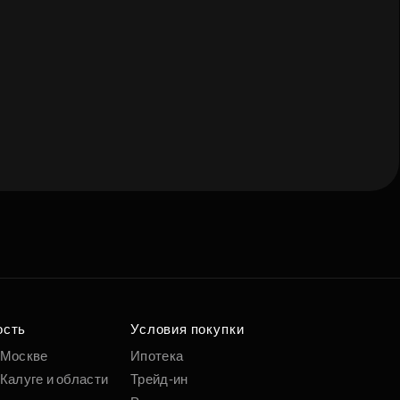
е квартиру мечты
о удобным
 параметрам
ость
Условия покупки
 Москве
Ипотека
Калуге и области
Трейд-ин
Подобрать