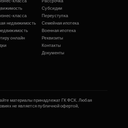
изнес-класса
Рассрочка
движимость
Субсидии
изнес-класса
Переуступка
кая недвижимость
Семейная ипотека
недвижимость
Военная ипотека
ртиру онлайн
Реквизиты
дки
Контакты
Документы
 сайте материалы принадлежат ГК ФСК. Любая
овиях не является публичной офертой,