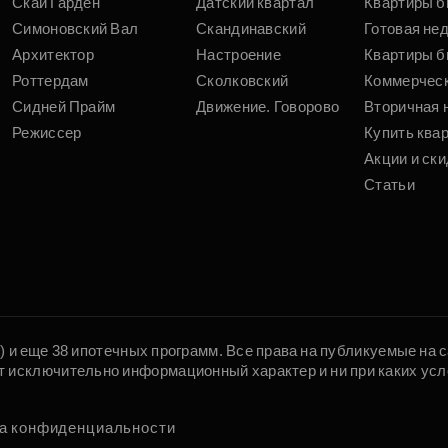
Скай Гарден
Датский квартал
Квартиры б
Симоновский Вал
Скандинавский
Готовая не
Архитектор
Настроение
Квартиры б
Роттердам
Сколковский
Коммерчес
Сидней Прайм
Движение. Говорово
Вторичная 
Режиссер
Купить ква
Акции и ски
Статьи
5) и еще 38 ипотечных программ. Все права на публикуемые на
т исключительно информационный характер и ни при каких усл
а конфиденциальности