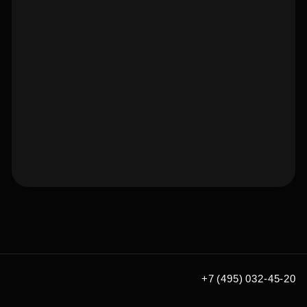
Подберите квартиру мечты
по удобным вам параметрам
Подобрать
+7 (495) 032-45-20