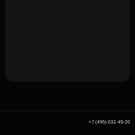
Подберите квартиру мечты
по удобным вам параметрам
Подобрать
+7 (495) 032-45-20