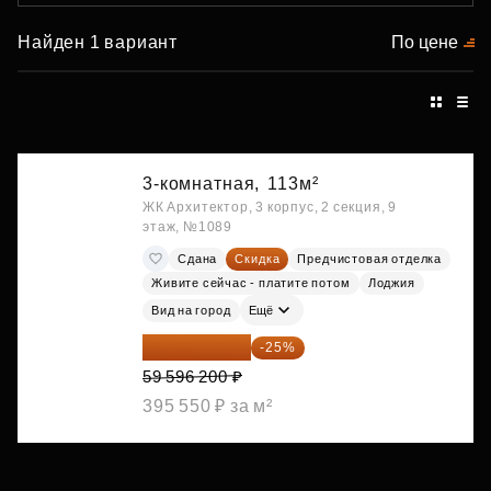
Найден 1 вариант
По цене
3-комнатная,
113м²
ЖК Архитектор, 3 корпус, 2 секция, 9
этаж, №1089
Сдана
Скидка
Предчистовая отделка
Живите сейчас - платите потом
Лоджия
Вид на город
Ещё
44 697 150 ₽
-25%
59 596 200 ₽
395 550 ₽ за м²