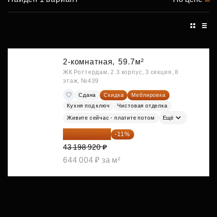
2-комнатная,
59.7м²
ЖК Роттердам, 2.3 корпус, 3 секция, 8
этаж, №439
Сдана
Скидка
Меблировка
Кухня под ключ
Чистовая отделка
Живите сейчас - платите потом
Ещё
38 447 039 ₽
-11%
43 198 920 ₽
644 004 ₽ за м²