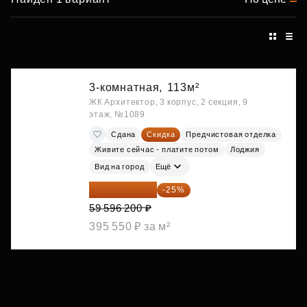
3-комнатная,
113м²
ЖК Архитектор, 3 корпус, 2 секция, 9
этаж, №1089
Сдана
Скидка
Предчистовая отделка
Живите сейчас - платите потом
Лоджия
Вид на город
Ещё
44 697 150 ₽
-25%
59 596 200 ₽
395 550 ₽ за м²